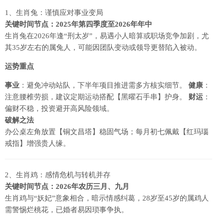
1、生肖兔：谨慎应对事业变局
关键时间节点：2025年第四季度至2026年年中
生肖兔在2026年逢“刑太岁”，易遇小人暗算或职场竞争加剧，尤
其35岁左右的属兔人，可能因团队变动或领导更替陷入被动。
运势重点
事业
：避免冲动站队，下半年项目推进需多方核实细节。
健康
：
注意腰椎劳损，建议定期运动搭配【黑曜石手串】护身。
财运
：
偏财不稳，投资避开高风险领域。
破解之法
办公桌左角放置【铜文昌塔】稳固气场；每月初七佩戴【红玛瑙
戒指】增强贵人缘。
2、生肖鸡：感情危机与转机并存
关键时间节点：2026年农历三月、九月
生肖鸡与“妖妃”意象相合，暗示情感纠葛，28岁至45岁的属鸡人
需警惕烂桃花，已婚者易因琐事争执。