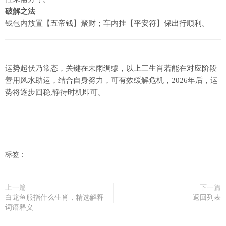
破解之法
钱包内放置【五帝钱】聚财；车内挂【平安符】保出行顺利。
运势起伏乃常态，关键在未雨绸缪，以上三生肖若能在对应阶段
善用风水助运，结合自身努力，可有效缓解危机，2026年后，运
势将逐步回稳,静待时机即可。
标签：
上一篇
下一篇
白龙鱼服指什么生肖，精选解释
返回列表
词语释义