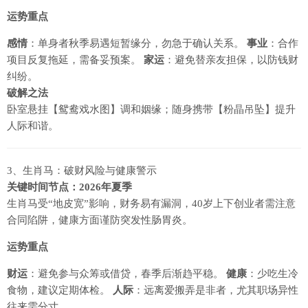
运势重点
感情
：单身者秋季易遇短暂缘分，勿急于确认关系。
事业
：合作
项目反复拖延，需备妥预案。
家运
：避免替亲友担保，以防钱财
纠纷。
破解之法
卧室悬挂【鸳鸯戏水图】调和姻缘；随身携带【粉晶吊坠】提升
人际和谐。
3、生肖马：破财风险与健康警示
关键时间节点：2026年夏季
生肖马受“地皮宽”影响，财务易有漏洞，40岁上下创业者需注意
合同陷阱，健康方面谨防突发性肠胃炎。
运势重点
财运
：避免参与众筹或借贷，春季后渐趋平稳。
健康
：少吃生冷
食物，建议定期体检。
人际
：远离爱搬弄是非者，尤其职场异性
往来需分寸。