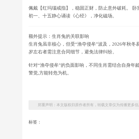
佩戴【红玛瑙戒指】，稳固正财，防止意外破耗。 卧
初一、十五静心诵读《心经》，净化磁场。
额外提示：生肖兔的关联影响
生肖兔虽非核心，但受“渔夺侵牟”波及，2026年秋
岁左右者需注意合同细节，避免法律纠纷。
针对“渔夺侵牟”的负面影响，不同生肖需结合自身年
警觉,方能转危为机。
郑重声明：本文版权归原作者所有，转载文章仅为传播更多信
标签：