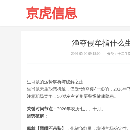
渔夺侵牟指什么
2026-05-06 09:18:09
分类：
十二生
生肖鼠的运势解析与破解之法
生肖鼠天生聪慧机敏，但受“渔夺侵牟”影响，2026
注意职场竞争，50岁左右者则要警惕健康隐患。
关键时间节点
：2026年农历七月、十月。
运势破解
：
佩戴【黑曜石吊坠】
，化解负能量，增强气场稳定性