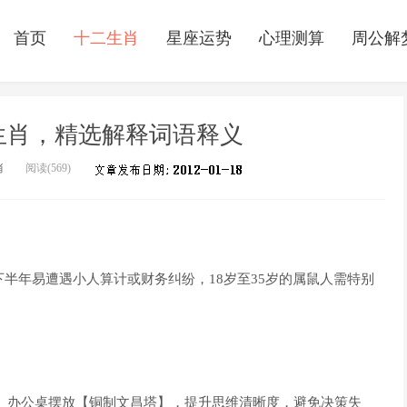
首页
十二生肖
星座运势
心理测算
周公解
生肖，精选解释词语释义
肖
阅读(
569)
年下半年易遭遇小人算计或财务纠纷，18岁至35岁的属鼠人需特别
。 办公桌摆放【铜制文昌塔】，提升思维清晰度，避免决策失