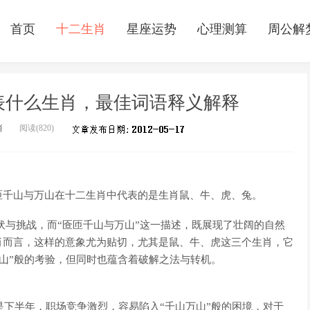
首页
十二生肖
星座运势
心理测算
周公解
表什么生肖，最佳词语释义解释
肖
阅读(
820)
匝千山与万山在十二生肖中代表的是生肖鼠、牛、虎、兔。
伏与挑战，而“匼匝千山与万山”这一描述，既展现了壮阔的自然
肖而言，这样的意象尤为贴切，尤其是鼠、牛、虎这三个生肖，它
万山”般的考验，但同时也蕴含着破解之法与转机。
是下半年，职场竞争激烈，容易陷入“千山万山”般的困境，对于