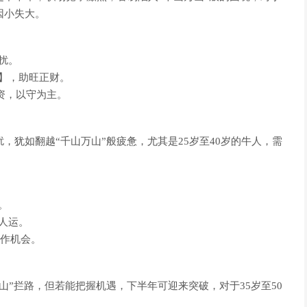
因小失大。
扰。
】，助旺正财。
投资，以守为主。
扰，犹如翻越“千山万山”般疲惫，尤其是25岁至40岁的牛人，需
。
人运。
合作机会。
万山”拦路，但若能把握机遇，下半年可迎来突破，对于35岁至50